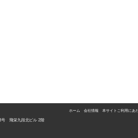
ホーム
会社情報
本サイトご利用にあ
番3号 飛栄九段北ビル 2階