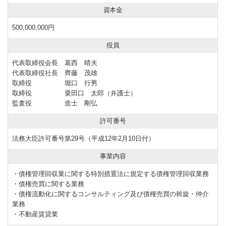
資本金
500,000,000円
役員
代表取締役会長 葛西 晴夫
代表取締役社長 齊藤 茂雄
取締役 堀口 行男
取締役 粟田口 太郎（弁護士）
監査役 造士 剛弘
許可番号
法務大臣許可番号第29号（平成12年2月10日付）
事業内容
・債権管理回収業に関する特別措置法に規定する債権管理回収業務
・債権売買に関する業務
・債権流動化に関するコンサルティング及び債権売買の斡旋・仲介
業務
・不動産賃貸業